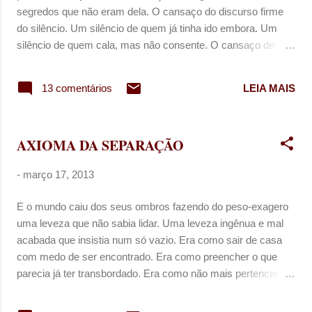
n
segredos que não eram dela. O cansaço do discurso firme
s
do silêncio. Um silêncio de quem já tinha ido embora. Um
silêncio de quem cala, mas não consente. O cansaço de
quem muito sente e nem percebe que o peso que saltou dos
seus ombros já não existe mais.
13 comentários
LEIA MAIS
AXIOMA DA SEPARAÇÃO
-
março 17, 2013
E o mundo caiu dos seus ombros fazendo do peso-exagero
uma leveza que não sabia lidar. Uma leveza ingênua e mal
acabada que insistia num só vazio. Era como sair de casa
com medo de ser encontrado. Era como preencher o que
parecia já ter transbordado. Era como não mais pertencer ao
que já estava acostumado: com tanto tudo de nada.