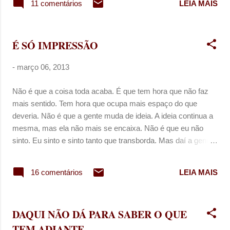
11 comentários
LEIA MAIS
É SÓ IMPRESSÃO
-
março 06, 2013
Não é que a coisa toda acaba. É que tem hora que não faz
mais sentido. Tem hora que ocupa mais espaço do que
deveria. Não é que a gente muda de ideia. A ideia continua a
mesma, mas ela não mais se encaixa. Não é que eu não
sinto. Eu sinto e sinto tanto que transborda. Mas daí a gente
cresce e percebe que entre o que se sente e o que é
possível verbalizar depende da disponibilidade do outro em
16 comentários
LEIA MAIS
querer ouvir, prestar a atenção, entender como verdade,
colocar como possibilidade e quem sabe, permitir chegar
perto, perto o suficiente para fazer parte de alguma realidade.
DAQUI NÃO DÁ PARA SABER O QUE
E é tanta condição, que cansa. Nenhum amor é perecível,
TEM ADIANTE
mas o tempo é. E é por isso que dá a impressão de que a