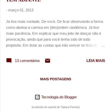
coisa toda acaba, sem mais e com tanto menos.
-
março 01, 2013
Já tive mais vontade. De você. De ficar observando a forma
como abotoa a camisa em [des]ordem randômica. Já tive
mais paciência. Em explicar que meu jeito de dançar não é
provocação, ainda que para você tenha sido de todo
propósito. Em listar as contas que irão vencer no final do
mês. Em dizer que teu silêncio acompanha uma ruga de
preocupação no lado esquerdo da testa, e que você pode
13 comentários
LEIA MAIS
dividir os problemas comigo para que tenhamos apenas
meia ruga cada um. Já tive mais decência. E por um tempo
quis ter você em mim porque era bom e não porque
MAIS POSTAGENS
precisava saber se ainda existia alguma coisa além dos
cômodos em comum. Já estive em tanto lugar com você,
que não sei dizer se o que incomoda é o vazio ou não ter
Tecnologia do Blogger
lugar além de você. Tudo é tão confuso que não sei se fico
ou vou embora. Não sei que tipo de dor eu devo escolher.
[conteúdo de autoria de Tatiana Pereira]