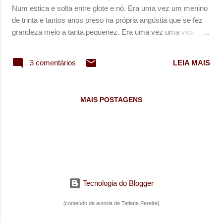
n
Num estica e solta entre glote e nó. Era uma vez um menino
s
de trinta e tantos anos preso na própria angústia que se fez
grandeza meio a tanta pequenez. Era uma vez uma vida
cheia de absurdos descontrolados em uma fantasia de mau
gosto. Todos terminados em sopros, tarjas e engasgos.
3 comentários
LEIA MAIS
MAIS POSTAGENS
Tecnologia do Blogger
[conteúdo de autoria de Tatiana Pereira]