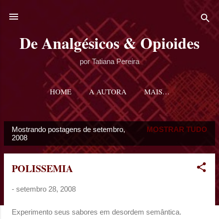
Pular para o conteúdo principal
De Analgésicos & Opioides
por Tatiana Pereira
HOME
A AUTORA
MAIS…
Mostrando postagens de setembro,
MOSTRAR TUDO
P
2008
o
s
POLISSEMIA
t
a
-
setembro 28, 2008
g
e
Experimento seus sabores em desordem semântica.