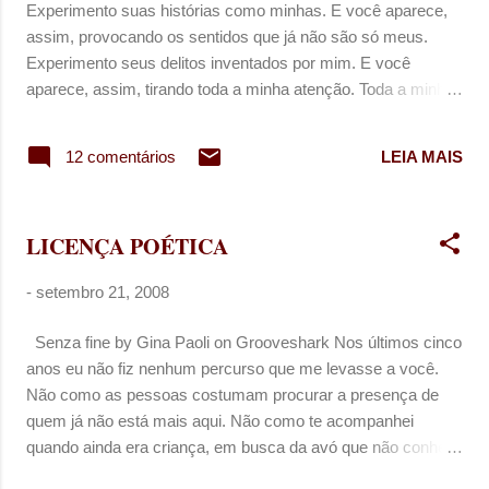
Experimento suas histórias como minhas. E você aparece,
n
assim, provocando os sentidos que já não são só meus.
s
Experimento seus delitos inventados por mim. E você
aparece, assim, tirando toda a minha atenção. Toda a minha
tensão. Toda (e qualquer) chance de razão... Experimento
texturas etéreas de você. E você esconde o que há de
12 comentários
LEIA MAIS
precário para que eu não perceba. Te experimento em
pequenos gestos. Te experimento em pequenos textos. Te
experimento em ensaios literários. [Nota: Polissemia é
LICENÇA POÉTICA
quando uma mesma palavra, aplicada num contexto,
apresenta significados diferentes] The National - Start a War
-
setembro 21, 2008
Senza fine by Gina Paoli on Grooveshark Nos últimos cinco
anos eu não fiz nenhum percurso que me levasse a você.
Não como as pessoas costumam procurar a presença de
quem já não está mais aqui. Não como te acompanhei
quando ainda era criança, em busca da avó que não conheci.
Às vezes penso que poderia ser igual a todo mundo: te levar