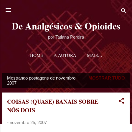
Pular para o conteúdo principal
De Analgésicos & Opioides
por Tatiana Pereira
HOME
A AUTORA
MAIS…
Mostrando postagens de novembro,
MOSTRAR TUDO
P
2007
o
s
COISAS (QUASE) BANAIS SOBRE
t
NÓS DOIS
a
g
-
novembro 25, 2007
e