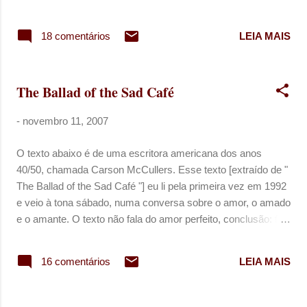
duvidosas. Não tão sagaz como sua versão original. Mas eu
insisto em versões desenhadas, como se pudesse dançar
18 comentários
LEIA MAIS
de olhos fechados com Tarantino no meio da sala, sem
pretensão de não parecer ridícula. Era um roteiro de
intenções adolescentes. Uma história quase minha, se não
The Ballad of the Sad Café
fosse por você. I know that somebody's lyin. Tudo bem. Tudo
bem.
-
novembro 11, 2007
O texto abaixo é de uma escritora americana dos anos
40/50, chamada Carson McCullers. Esse texto [extraído de "
The Ballad of the Sad Café "] eu li pela primeira vez em 1992
e veio à tona sábado, numa conversa sobre o amor, o amado
e o amante. O texto não fala do amor perfeito, conclusão: fala
do amores que a gente vive de verdade. "O amor é uma
experiência conjunta entre duas pessoas (mas isso não
16 comentários
LEIA MAIS
significa que é uma experiência parecida para as duas
pessoas envolvidas). Existe o amante e o amado, mas
esses dois vêm de países diferentes. (...) O valor e qualidade