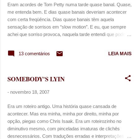
n
Eram acordes de Tom Petty numa tarde quase banal. Quase,
s
me entenda bem. E dias quase banais deveriam acontecer
com certa freqüência. Dias quase banais têm aquela
sensação de sorrisos em “slow motion”. E eu, que sempre
achei que sorriso provoca, naquela tarde entendi que pode
ser sinal de tensão. E agora entenda tensão como advérbio.
É tensão que modifica o verbo, o adjetivo, mas não o
13 comentários
LEIA MAIS
substantivo que há nisso tudo. Afinal, alguma coisa tem de
ser ela mesma para nos fazer ter pra onde voltar. Mas quem
disse que eu quero voltar?! [Definitivamente eu não quero
SOMEBODY'S LYIN
voltar.] Quero dormir essa noite ouvindo Tom Petty. Sorrindo
pra você. Quero um fim de noite quase banal. Quase, me
-
novembro 18, 2007
entenda bem.
Era um roteiro antigo. Uma história quase cansada de
acontecer. Mas era minha, minha por direito, minha por
opção, piegas como Chris Isaak. Era um roteirozinho no
diminutivo mesmo, com pinceladas imaturas de clichês
desnecessários. Com traduções erradas e interpretações