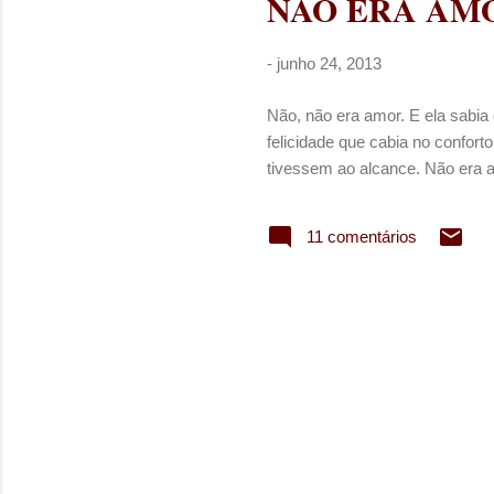
NÃO ERA AM
t
a
g
-
junho 24, 2013
e
n
Não, não era amor. E ela sabia
felicidade que cabia no confor
s
tivessem ao alcance. Não era 
11 comentários