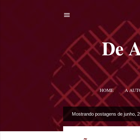
De A
HOME
A AUT
Mostrando postagens de junho, 
P
o
s