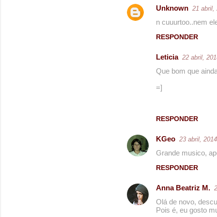
Unknown
21 abril,
n cuuurtoo..nem el
RESPONDER
Leticia
22 abril, 20
Que bom que ainda 
=]
RESPONDER
KGeo
23 abril, 201
Grande musico, ape
RESPONDER
Anna Beatriz M.
2
Olá de novo, descu
Pois é, eu gosto m