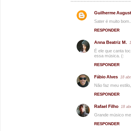
Guilherme Augus
C
Sater é muito bom..
o
RESPONDER
m
e
Anna Beatriz M.
1
n
É ele que canta t
essa música. (:
t
RESPONDER
á
r
Fábio Alves
18 abr
i
Não faz meu estilo
o
RESPONDER
s
Rafael Filho
18 abr
Grande músico mes
RESPONDER