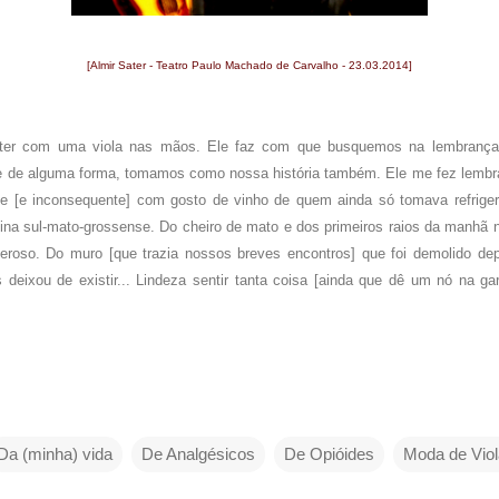
[Almir Sater - Teatro Paulo Machado de Carvalho - 23.03.2014]
Sater com uma viola nas mãos. Ele faz com que busquemos na lembrança
e de alguma forma, tomamos como nossa história também. Ele me fez lembra
e [e inconsequente] com gosto de vinho de quem ainda só tomava refriger
ina sul-mato-grossense. Do cheiro de mato e dos primeiros raios da manhã n
eroso. Do muro [que trazia nossos breves encontros] que foi demolido d
deixou de existir... Lindeza sentir tanta coisa [ainda que dê um nó na gar
Da (minha) vida
De Analgésicos
De Opióides
Moda de Viol