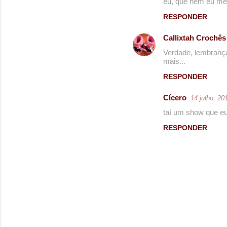
eu, que nem eu mes
RESPONDER
Callixtah Crochês
Verdade, lembrança
mais...
RESPONDER
Cícero
14 julho, 20
taí um show que eu 
RESPONDER