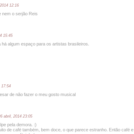
 2014 12:16
e nem o serjão Reis
14 15:45
há algum espaço para os artistas brasileiros.
4 17:54
sar de não fazer o meu gosto musical
6 abril, 2014 23:05
lpe pela demora. :)
uito de café também, bem doce, o que parece estranho. Então café e