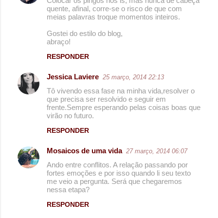
Colocar os pingos nos is, mas nunca de cabeça
i
quente, afinal, corre-se o risco de que com
o
meias palavras troque momentos inteiros.
s
Gostei do estilo do blog,
abraço!
RESPONDER
Jessica Laviere
25 março, 2014 22:13
Tô vivendo essa fase na minha vida,resolver o
que precisa ser resolvido e seguir em
frente.Sempre esperando pelas coisas boas que
virão no futuro.
RESPONDER
Mosaicos de uma vida
27 março, 2014 06:07
Ando entre conflitos. A relação passando por
fortes emoções e por isso quando li seu texto
me veio a pergunta. Será que chegaremos
nessa etapa?
RESPONDER