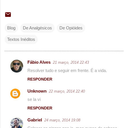
Blog
De Analgésicos
De Opióides
Textos Inéditos
Fábio Alves
21 março, 2014 22:43
C
Resolver tudo e seguir em frente. É a vida.
o
RESPONDER
m
e
Unknown
22 março, 2014 22:40
n
se la vi
t
RESPONDER
á
Gabriel
24 março, 2014 19:08
r