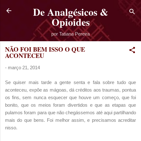
De Analgésicos &
Pular para o conteúdo principal
Opioides
por Tatiana Pereira
NÃO FOI BEM ISSO O QUE
ACONTECEU
-
março 21, 2014
Se quiser mais tarde a gente senta e fala sobre tudo que
aconteceu, expõe as mágoas, dá créditos aos traumas, pontua
os fins, sem nunca esquecer que houve um começo, que foi
bonito, que os meios foram divertidos e que as etapas que
pulamos foram para que não chegássemos até aqui partilhando
mais do que bens. Foi melhor assim, e precisamos acreditar
nisso.