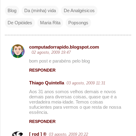
Blog
Da (minha) vida
De Analgésicos
De Opióides
Maria Rita
Popsongs
computadorrapido.blogspot.com
C
02 agosto, 2009 19:47
o
bom post e parabéns pelo blog
m
RESPONDER
e
Thiago Quintella
03 agosto, 2009 11:31
n
Aos 31 anos somos velhos demais e novos
t
demais para diversas coisas, quase que é a
á
verdadeira meia-idade. Temos coisas
sufucientes para vermos o que resta de nossa
r
essência.
i
RESPONDER
o
[ rod ] ®
03 agosto, 2009 20:22
s