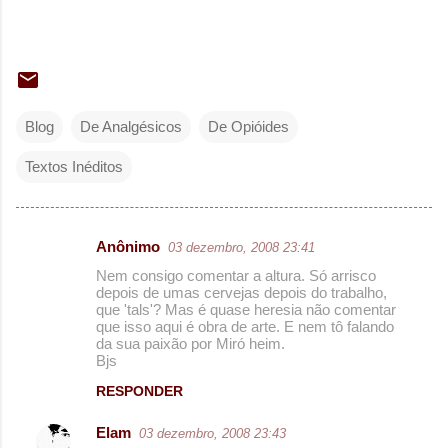
Blog
De Analgésicos
De Opióides
Textos Inéditos
Anônimo
03 dezembro, 2008 23:41
C
Nem consigo comentar a altura. Só arrisco
o
depois de umas cervejas depois do trabalho,
que 'tals'? Mas é quase heresia não comentar
m
que isso aqui é obra de arte. E nem tô falando
e
da sua paixão por Miró heim.
Bjs
n
RESPONDER
t
á
Elam
03 dezembro, 2008 23:43