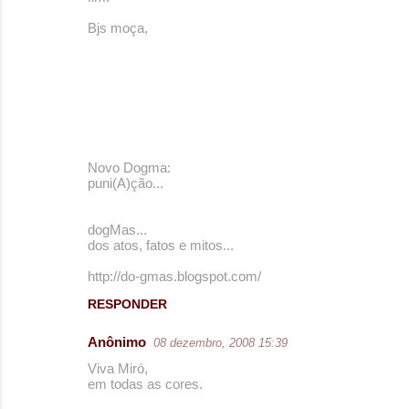
Bjs moça,
Novo Dogma:
puni(A)ção...
dogMas...
dos atos, fatos e mitos...
http://do-gmas.blogspot.com/
RESPONDER
Anônimo
08 dezembro, 2008 15:39
Viva Miró,
em todas as cores.