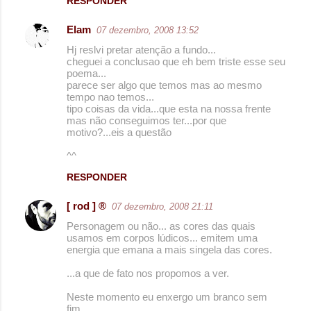
RESPONDER
Elam
07 dezembro, 2008 13:52
Hj reslvi pretar atenção a fundo...
cheguei a conclusao que eh bem triste esse seu
poema...
parece ser algo que temos mas ao mesmo
tempo nao temos...
tipo coisas da vida...que esta na nossa frente
mas não conseguimos ter...por que
motivo?...eis a questão
^^
RESPONDER
[ rod ] ®
07 dezembro, 2008 21:11
Personagem ou não... as cores das quais
usamos em corpos lúdicos... emitem uma
energia que emana a mais singela das cores.
...a que de fato nos propomos a ver.
Neste momento eu enxergo um branco sem
fim.