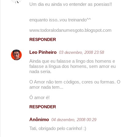
r
Um dia eu ainda vo entender as poesias!!
i
o
enquanto isso..vou treinando^^
s
www.todoralodanumesgoto.blogspot.com
RESPONDER
Leo Pinheiro
03 dezembro, 2008 23:58
Ainda que eu falasse a língo dos homens e
falasse a língua dos homens, sem amor eu
nada seria.
O Amor não tem códigos, cores ou formas. O
amor nada tem...
Ó amor é!
RESPONDER
Anônimo
04 dezembro, 2008 00:29
Tati, obrigado pelo carinho! :)